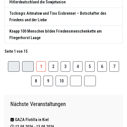
Hitlerdeutschland die Sowjetunion
Tschingis Aitmatow und Tino Eisbrenner – Botschafter des
Friedens und der Liebe
Knapp 100 Menschen bilden Friedensmenschenkette am
Fliegerhorst Laage
Seite 1 von 15
1
2
3
4
5
6
7
8
9
10
Nächste Veranstaltungen
GAZA Flotilla in Kiel
12.08.2026
-
13.08.2026