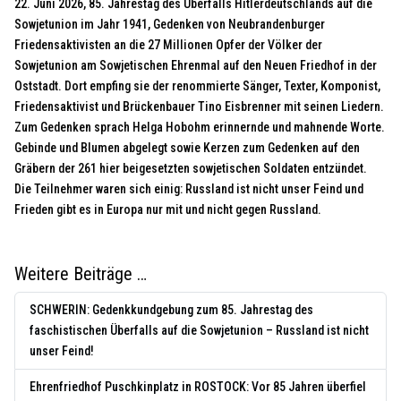
22. Juni 2026, 85. Jahrestag des Überfalls Hitlerdeutschlands auf die
Sowjetunion im Jahr 1941, Gedenken von Neubrandenburger
Friedensaktivisten an die 27 Millionen Opfer der Völker der
Sowjetunion am Sowjetischen Ehrenmal auf den Neuen Friedhof in der
Oststadt. Dort empfing sie der renommierte Sänger, Texter, Komponist,
Friedensaktivist und Brückenbauer Tino Eisbrenner mit seinen Liedern.
Zum Gedenken sprach Helga Hobohm erinnernde und mahnende Worte.
Gebinde und Blumen abgelegt sowie Kerzen zum Gedenken auf den
Gräbern der 261 hier beigesetzten sowjetischen Soldaten entzündet.
Die Teilnehmer waren sich einig: Russland ist nicht unser Feind und
Frieden gibt es in Europa nur mit und nicht gegen Russland.
Weitere Beiträge …
SCHWERIN: Gedenkkundgebung zum 85. Jahrestag des
faschistischen Überfalls auf die Sowjetunion – Russland ist nicht
unser Feind!
Ehrenfriedhof Puschkinplatz in ROSTOCK: Vor 85 Jahren überfiel