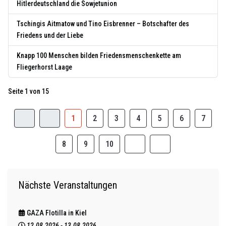
Hitlerdeutschland die Sowjetunion
Tschingis Aitmatow und Tino Eisbrenner – Botschafter des
Friedens und der Liebe
Knapp 100 Menschen bilden Friedensmenschenkette am
Fliegerhorst Laage
Seite 1 von 15
1
2
3
4
5
6
7
8
9
10
Nächste Veranstaltungen
GAZA Flotilla in Kiel
12.08.2026
-
13.08.2026