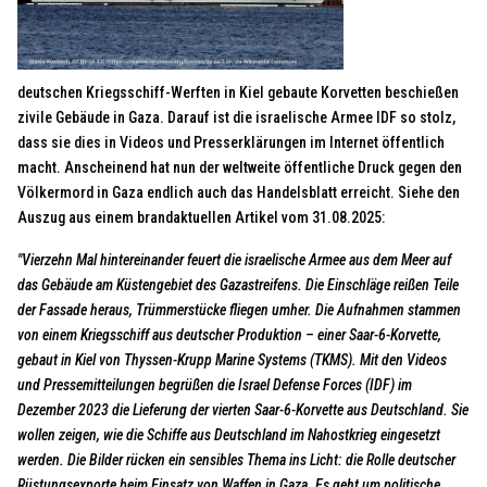
deutschen Kriegsschiff-Werften in Kiel gebaute Korvetten beschießen
zivile Gebäude in Gaza. Darauf ist die israelische Armee IDF so stolz,
dass sie dies in Videos und Presserklärungen im Internet öffentlich
macht. Anscheinend hat nun der weltweite öffentliche Druck gegen den
Völkermord in Gaza endlich auch das Handelsblatt erreicht. Siehe den
Auszug aus einem brandaktuellen Artikel vom 31.08.2025:
"Vierzehn Mal hintereinander feuert die israelische Armee aus dem Meer auf
das Gebäude am Küstengebiet des Gazastreifens. Die Einschläge reißen Teile
der Fassade heraus, Trümmerstücke fliegen umher. Die Aufnahmen stammen
von einem Kriegsschiff aus deutscher Produktion – einer Saar-6-Korvette,
gebaut in Kiel von Thyssen-Krupp Marine Systems (TKMS). Mit den Videos
und Pressemitteilungen begrüßen die Israel Defense Forces (IDF) im
Dezember 2023 die Lieferung der vierten Saar-6-Korvette aus Deutschland. Sie
wollen zeigen, wie die Schiffe aus Deutschland im Nahostkrieg eingesetzt
werden. Die Bilder rücken ein sensibles Thema ins Licht: die Rolle deutscher
Rüstungsexporte beim Einsatz von Waffen in Gaza. Es geht um politische