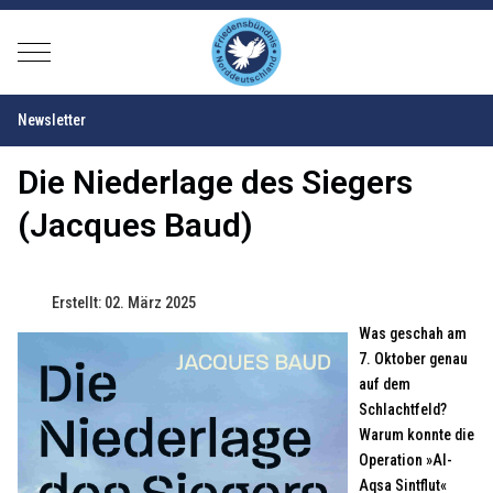
Mobile Menu Toggle
Newsletter
Die Niederlage des Siegers
(Jacques Baud)
Erstellt: 02. März 2025
Was geschah am
7. Oktober genau
auf dem
Schlachtfeld?
Warum konnte die
Operation »Al-
Aqsa Sintflut«