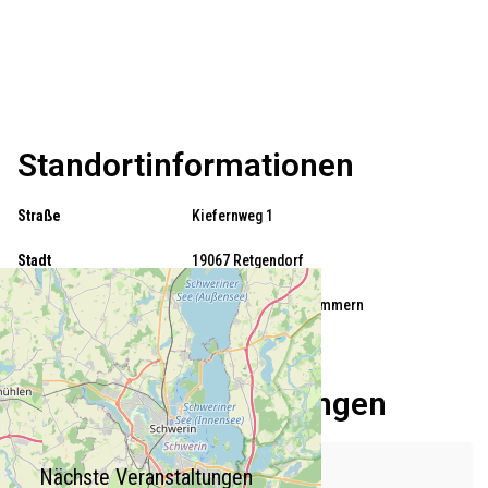
Standortinformationen
Straße
Kiefernweg 1
Stadt
19067 Retgendorf
Bundesland
Mecklenburg-Vorpommern
Land
Deutschland
Nächste Veranstaltungen
Nächste Veranstaltungen