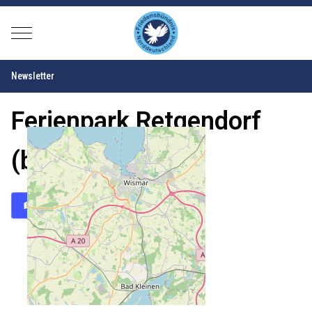
Mobile Menu Toggle
Newsletter
Ferienpark Retgendorf
(bei Schwerin)
Karte
Routenplaner