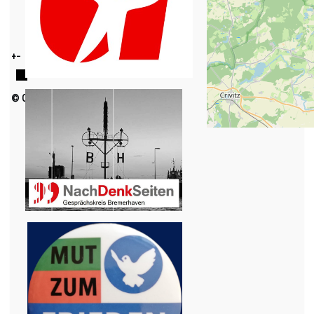
+
−
© OpenStreetMap