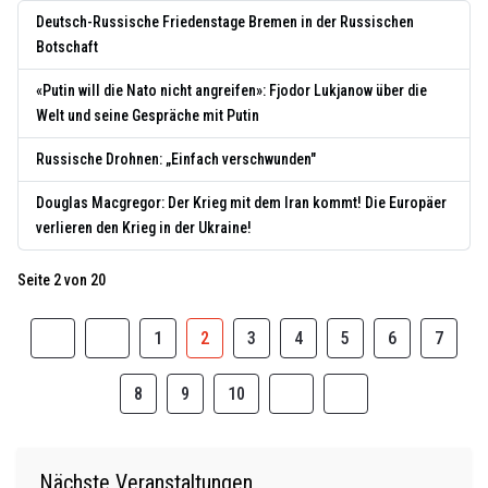
Deutsch-Russische Friedenstage Bremen in der Russischen
Botschaft
«Putin will die Nato nicht angreifen»: Fjodor Lukjanow über die
Welt und seine Gespräche mit Putin
Russische Drohnen: „Einfach verschwunden"
Douglas Macgregor: Der Krieg mit dem Iran kommt! Die Europäer
verlieren den Krieg in der Ukraine!
Seite 2 von 20
1
2
3
4
5
6
7
8
9
10
Nächste Veranstaltungen