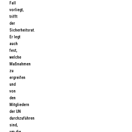
Fall
vorliegt,
trifft
der
Sicherheitsrat.
Er legt
auch
fest,
welche
Maßnahmen
zu
ergreifen
und
von
den
Mitgliedern
der UN
durchzuführen
sind,
um die