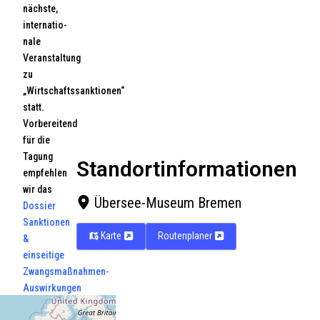
nächste,
internatio-
nale
Veranstaltung
zu
„Wirtschaftssanktionen“
statt.
Vorbereitend
für die
Tagung
Standortinformationen
empfehlen
wir das
Übersee-Museum Bremen
Dossier
Sanktionen
Karte
Routenplaner
&
einseitige
Zwangsmaßnahmen-
Auswirkungen
und