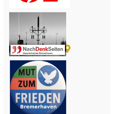
+
−
© OpenStreetMap