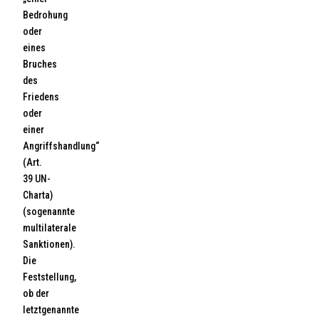
Bedrohung
oder
eines
Bruches
des
Friedens
oder
einer
Angriffshandlung“
(Art.
39 UN-
Charta)
(sogenannte
multilaterale
Sanktionen).
Die
Feststellung,
ob der
letztgenannte