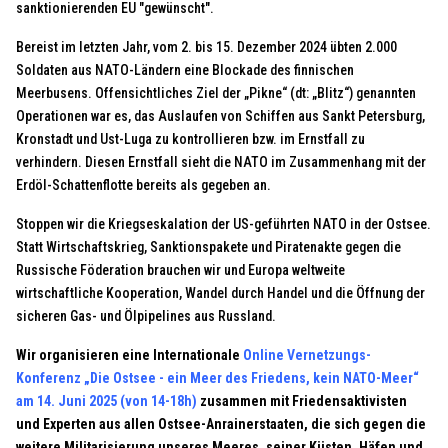
sanktionierenden EU "gewünscht".
Bereist im letzten Jahr, vom 2. bis 15. Dezember 2024 übten 2.000
Soldaten aus NATO-Ländern eine Blockade des finnischen
Meerbusens. Offensichtliches Ziel der „Pikne“ (dt: „Blitz“) genannten
Operationen war es, das Auslaufen von Schiffen aus Sankt Petersburg,
Kronstadt und Ust-Luga zu kontrollieren bzw. im Ernstfall zu
verhindern. Diesen Ernstfall sieht die NATO im Zusammenhang mit der
Erdöl-Schattenflotte bereits als gegeben an.
Stoppen wir die Kriegseskalation der US-geführten NATO in der Ostsee.
Statt Wirtschaftskrieg, Sanktionspakete und Piratenakte gegen die
Russische Föderation brauchen wir und Europa weltweite
wirtschaftliche Kooperation, Wandel durch Handel und die Öffnung der
sicheren Gas- und Ölpipelines aus Russland.
Wir organisieren eine Internationale
Online Vernetzungs-
Konferenz „Die Ostsee - ein Meer des Friedens, kein NATO-Meer“
am 14. Juni 2025 (von 14-18h)
zusammen mit Friedensaktivisten
und Experten aus allen Ostsee-Anrainerstaaten, die sich gegen die
weitere Militarisierung unseres Meeres, seiner Küsten, Häfen und