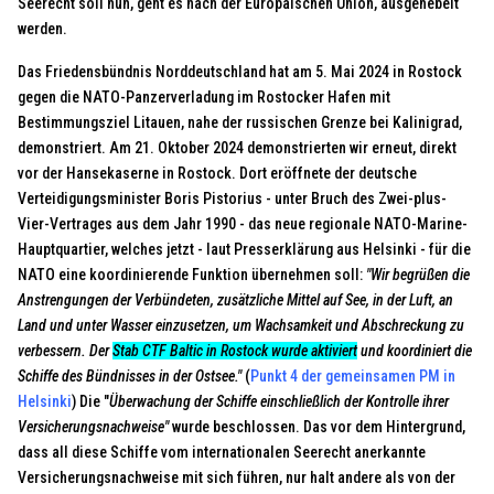
Seerecht soll nun, geht es nach der Europäischen Union, ausgehebelt
werden.
Das Friedensbündnis Norddeutschland hat am 5. Mai 2024 in Rostock
gegen die NATO-Panzerverladung im Rostocker Hafen mit
Bestimmungsziel Litauen, nahe der russischen Grenze bei Kalinigrad,
demonstriert. Am 21. Oktober 2024 demonstrierten wir erneut, direkt
vor der Hansekaserne in Rostock. Dort eröffnete der deutsche
Verteidigungsminister Boris Pistorius - unter Bruch des Zwei-plus-
Vier-Vertrages aus dem Jahr 1990 - das neue regionale NATO-Marine-
Hauptquartier, welches jetzt - laut Presserklärung aus Helsinki - für die
NATO eine koordinierende Funktion übernehmen soll:
"Wir begrüßen die
Anstrengungen der Verbündeten, zusätzliche Mittel auf See, in der Luft, an
Land und unter Wasser einzusetzen, um Wachsamkeit und Abschreckung zu
verbessern. Der
Stab CTF Baltic in Rostock wurde aktiviert
und koordiniert die
Schiffe des Bündnisses in der Ostsee."
(
Punkt 4 der gemeinsamen PM in
Helsinki
) Die "
Überwachung der Schiffe einschließlich der Kontrolle ihrer
Versicherungsnachweise"
wurde beschlossen. Das vor dem Hintergrund,
dass all diese Schiffe vom internationalen Seerecht anerkannte
Versicherungsnachweise mit sich führen, nur halt andere als von der