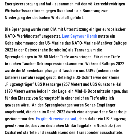
Energieversorgung und hat - zusammen mit den völkerrechtswidrigen
Wirtschaftssanktionen gegen Russland - als Bumerang zum
Niedergang der deutschen Wirtschaft geführt.
Die Sprengung wurde vom CIA mit Unterstützung einiger europäischer
NATO-"Verbündeter" umgesetzt.
Laut Seymour Hersh
nutzte ein
Geheimkommando der US-Marine das NATO-Marine-Manöver Baltops
2022 in der Ostsee (nahe Bornholm) als Tarnung, um die
Sprengladungen in 75-80 Meter Tiefe anzubringen. Für diese Tiefe
brauchen Taucher Dekompressionskammern. Während Baltops 2022
wurde die Minenbekämpfung mit Tauchern und UUVs (unbemannte
Unterwasserfahrzeuge) geübt. Beteiligte US-Schiffe wie der kleine
„Flugzeugträger“ USS Kearsarge (257 Meter) und USS Gunstone Hall
(190 Meter) waren beide in der Lage, ein Mini-U-Boot mitzubringen, das
für den Einsatz von Sprengstoff in einer solchen Tiefe nützlich
gewesen wäre. An den Sprengladungen waren Sonar-Empfänger
angebracht, die dann im Sept. 2022 durch eine abgeworfene Sonarboje
gezündet wurden.
Es gibt Hinweise darauf,
dass dafür ein US-Flugzeug
genutzt wurde, das vom deutschen Militärflugplatz in Nordholz (bei
Cuxhafen) startete und anschließend den Transponder ausschaltete.