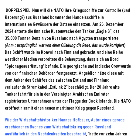
DOPPELSPIEL: Nun will die NATO ihre Kriegsschiffe zur Kontrolle (und
Kaperung?) aus Russland kommender Handelsschiffe in
internationalen Gewässern der Ostsee einsetzen. Am 26. Dezember
2024 enterte die finnische Küstenwache den Tanker „Eagle S“, das
35.000 Tonnen Benzin von Russland nach Ägypten transportierte.
(Anm.: ursprünglich war von einer Ölladung die Rede, das wurde korrigiert
).
Das Schiff wurde im Konvoi nach Finnland gebracht, und eine Reihe
westlicher Medien verbreitete die Behauptung, dass sich an Bord
"Spionageausrüstung" befinde. Die georgische und indische Crew wurde
von den finnischen Behörden festgesetzt. Angeblich hätte diese mit
dem Anker des Schiffes das zwischen Estland und Finnland
verlaufende Stromkabel „EstLink 2“ beschädigt. Der 20 Jahre alte
Tanker fährt für ein in den Vereinigten Arabischen Emiraten
registriertes Unternehmen unter der Flagge der Cook Islands. Die NATO
eröffnet hiermit einen neuen maritimen Krieg gegen Russland.
Wie der Wirtschaftshistoriker Hannes Hofbauer, Autor eines gerade
erschienenen Buches zum Wirtschaftskrieg gegen Russland
ausführlich in den Nachdenkseiten beschreibt
, "hatte vor zehn Jahren