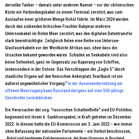
derselbe Tanker – damals unter anderem Namen – vor der chilenischen
Küste ein Verbindungskabel zu einem Terminal zerstört, was zum
Auslaufen einer größeren Menge Rohöl führte. Im März 2024 wurden
durch den sinkenden britischen Frachter Rubymar mehrere
Unterseekabel im Roten Meer zerstört, was den digitalen Datentransfer
stark beeinträchtigte. Zeitgleich fielen eine Reihe von Untersee-
Glasfaserkabeln vor der Westküste Afrikas aus, ohne dass die
Ursachen bekannt geworden wären. Schäden an Seekabeln sind also
keine Seltenheit, ganz im Gegensatz zur Kaperung von Schiffen,
insbesondere in der Ostsee. Das Verschleppen der „Eagle S“ durch
staatliche Organe auf den finnischen Ankerplatz Svartbäck ist ein
äußerst ungewöhnlicher Vorgang."
In der Auseinandersetzung um
offenen Meerzugang kann Russland übrigens auf eine 550-jährige
Geschichte zurückblicken.
Die Verursacher der sog. "russischen Schattenflotte" sind EU-Politiker,
beginnend mit ihrem 6. Sanktionspaket, in Kraft getreten im Dezember
2022. In diesem hatte die EU-Kommission am 3. Juni 2022 – wie immer
ohne Befassung der nationalen Parlamente – ein Verbot beschlossen,
„Rohöl und bestimmte Erdölerzeugnisse, die ihren Ursprung in Russland