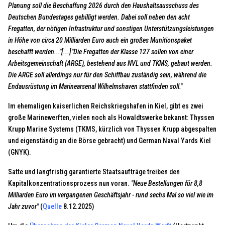
Planung soll die Beschaffung 2026 durch den Haushaltsausschuss des
Deutschen Bundestages gebilligt werden. Dabei soll neben den acht
Fregatten, der nötigen Infrastruktur und sonstigen Unterstützungsleistungen
in Höhe von circa 20 Milliarden Euro auch ein großes Munitionspaket
beschafft werden..."[...]"Die Fregatten der Klasse 127 sollen von einer
Arbeitsgemeinschaft (ARGE), bestehend aus NVL und TKMS, gebaut werden.
Die ARGE soll allerdings nur für den Schiffbau zuständig sein, während die
Endausrüstung im Marinearsenal Wilhelmshaven stattfinden soll."
Im ehemaligen kaiserlichen Reichskriegshafen in Kiel, gibt es zwei
große Marinewerften, vielen noch als Howaldtswerke bekannt: Thyssen
Krupp Marine Systems (TKMS, kürzlich von Thyssen Krupp abgespalten
und eigenständig an die Börse gebracht) und German Naval Yards Kiel
(GNYK).
Satte und langfristig garantierte Staatsaufträge treiben den
Kapitalkonzentrationsprozess nun voran.
"Neue Bestellungen für 8,8
Milliarden Euro im vergangenen Geschäftsjahr - rund sechs Mal so viel wie im
Jahr zuvor"
(
Quelle
8.12.2025)