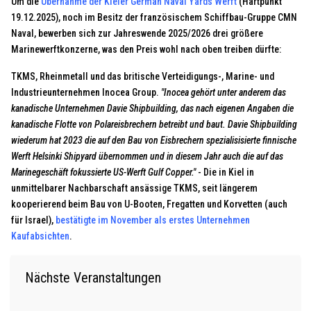
Um die
Übernahme der Kieler German Naval Yards Werft
(Hartpunkt
19.12.2025), noch im Besitz der französischem Schiffbau-Gruppe CMN
Naval, bewerben sich zur Jahreswende 2025/2026 drei größere
Marinewerftkonzerne, was den Preis wohl nach oben treiben dürfte:
TKMS, Rheinmetall und das britische Verteidigungs-, Marine- und
Industrieunternehmen Inocea Group.
"Inocea gehört unter anderem das
kanadische Unternehmen Davie Shipbuilding, das nach eigenen Angaben die
kanadische Flotte von Polareisbrechern betreibt und baut. Davie Shipbuilding
wiederum hat 2023 die auf den Bau von Eisbrechern spezialisisierte finnische
Werft Helsinki Shipyard übernommen und in diesem Jahr auch die auf das
Marinegeschäft fokussierte US-Werft Gulf Copper."
- Die in Kiel in
unmittelbarer Nachbarschaft ansässige TKMS, seit längerem
kooperierend beim Bau von U-Booten, Fregatten und Korvetten (auch
für Israel),
bestätigte im November als erstes Unternehmen
Kaufabsichten
.
Nächste Veranstaltungen