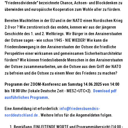
"Friedensdividende" bezeichnete Chance, Achsen- und Blockdenken zu
überwinden und europäische Kooperation zum Wohle aller zu fördern.
Bereiten Machteliten in der EU und in der NATO einen Nordischen Krieg
2.0 vor ? Wie zerstörerisch das endete, kennen wir aus der jüngeren
Geschichte des 1. und 2. Weltkriegs. Wir Bürger in den Anrainerstaaten
der Ostsee sagen - wie schon 1945 - NIE WIEDER! Wie kann die
Friedensbewegung in den Anrainerstaaten der Ostsee die friedliche
Perspektive einer wirksamen und gemeinsamen Sicherheitsarchitektur
fördern? Wie können friedesliebende Menschen in den Anrainerstaaten
der Ostsee zusammenarbeiten, um die Ostsee aus dem Griff der NATO
zu befreien und die Ostsee zu einem Meer des Friedens zu machen?
Programm der ZOOM-Konferenz am Samstag 14.06.2025 von 14:00
bis 18:00 Uhr
(lokale Deutsche Zeit - MESZ=UTC+2).
Download pdf
ausführliches Programm
.
Eine Anmeldung ist erforderlich:
info@friedensbuendnis-
norddeutschland.de
. Weitere Infos für die Angemeldeten folgen.
Begrüßung, EINLEITENDE WORTE und Programmübersicht (14:00 -