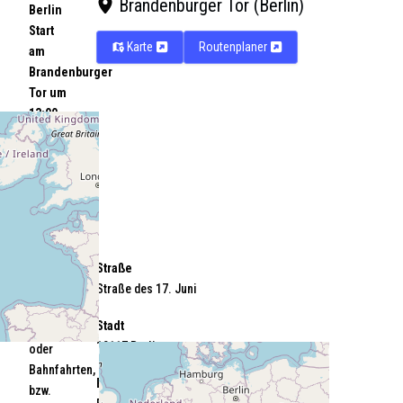
Brandenburger Tor (Berlin)
Berlin
Start
Karte
Routenplaner
am
Brandenburger
Tor um
13:00
Uhr
Weitere
Infos
unter:
NIE
WIEDER
Straße
KRIEG
Straße des 17. Juni
Organisiert
Stadt
Bus-
10117 Berlin
oder
Bahnfahrten,
Bundesland
bzw.