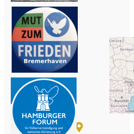
+
−
© OpenStreetMap