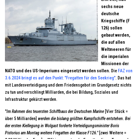
sechs neue
deutsche
Kriegschiffe (F
126) sollen
gebaut werden,
die auf allen
Weltmeeren für
die imperialen
Missionen der
NATO und des US-Imperiums eingesetzt werden sollen.
Die
FAZ von
3.6.2024 bringt es auf den Punkt: "Fregatten für den Seekrieg"
. Das hat
mit Landesverteidigung und dem Friedensgebot im Grundgesetz nichts
zu tun und verschlingt Milliarden, die bei Bildung, Soziales und
Infrastruktur gekürzt werden.
"
Im Rahmen des teuersten Schiffbaus der Deutschen Marine
[Vier Stück =
über 5 Milliarden]
werden die bislang größten Kampfschiffe entstehen. Bei
der ersten Kiellegung in Wolgast forderte Verteidigungsminister Boris
Pistorius am Montag weitere Fregatten der Klasse F126."
[zwei Weitere =