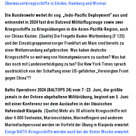
Überwasserkriegsschiffe in Emden, Hamburg und Wismar
.
Die Bundeswehr weitet ihr sog. „Indo-Pacific Deployment“ aus und
entsendet in 2024 fast drei Dutzend Militärflugzeuge sowie zwei
Kriegsschiffe zu Kriegsübungen in die Asien-Pazifik-Region,
auch
vor Chinas Küsten.
(Quelle)
Die Fregatte Baden-Württemberg (F 125)
und der Einsatzgruppenversorger Frankfurt am Main sind bereits zu
einer Weltumrundung aufgebrochen. Was haben deutsche
Kriegsschiffe so weit weg von Heimatgewässern zu suchen? Was hat
das noch mit Landesverteidigung zu tun? Die New York Times sprach
ausdrücklich von der Schaffung einer US-geführten „Vereinigten Front
gegen China“!?
Baltic Operations 2024 (BALTOPS 24) vom 7.-22. Juni, die größte
jemals in der Ostsee abgehaltene Militärübung, beginnt am 5. Juni
mit einer Konferenz vor dem Auslaufen in der litauischen
Hafenstadt Klaipėda.
(Quelle)
Mehr als 30 alliierte Kriegsschiffe mit
über 4.000 Seeleuten, Marinesoldaten, Marinefliegern und anderem
Marinefachpersonal werden im Vorfeld der Übung in Klaipėda erwartet.
Einige NATO-Kriegsschiffe werden auch bei der Kieler Woche erwartet.