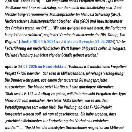
2,88 Milliarden Euro]...
"Mit insgesamt sechs Fregatten dieses Typs werde
die Marine nicht nur einsatzfähig, sondern auch durchhaltefähig sein. Auch
Mecklenburg-Vorpommerns Ministerpräsidentin Manuela Schwesig (SPD),
Niedersachsens Ministerpräsident Stephan Weil (SPD) und Industriepartner
des Projekts waren vor Ort"
...
"Wir sind gut gerüstet und bereit, die Fertigung
komplett hochzufahren", sagte der Vorstandsvorsitzende der NVL Group, Tim
Wagner."
(
Quelle NDR 4.6.2024
und
Wirtschaftswoche 31.05.2024
)
"Unter
Federführung der niederländischen Werft Damen Shipyards sollen in Wolgast,
Kiel und Hamburg zunächst vier der Schiffe gebaut werden."
update
24.06.2026 im Handelsblatt
:
"Pistorius will umstrittenes Fregatten-
Projekt F-126 beenden. Schaden in Milliardenhöhe, jahrelange Verzögerung:
Die Bundeswehr plant, aus einem der teuersten Rüstungsprojekte
auszusteigen. Die Marine setzt künftig auf eine günstigere Alternative. ...
"Statt sechs F-126 in Auftrag zu geben, will Pistorius acht Fregatten des Typs
Meko-200 vom deutschen Hersteller TKMS kaufen, wie es aus dem
Verteidigungsressort weiter hieß. Die Prüfung, ob das F-126-Projekt
fortgesetzt werden soll, sei nun abgeschlossen. Sie habe ergeben, dass
„erhebliche Mehrkosten zur Fortsetzung des Vorhabens entstehen
würden“".... "Die Aktien der beteiligten Unternehmen reagierten am Mittwoch