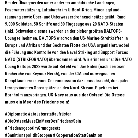
Bei der Übung werden unter anderem amphibische Landungen,
Feuerunterstützung, Luftabwehr im U-Boot-Krieg, Minenjagd und -
räumung sowie Über- und Unterwasserdrohneneinsätze geübt. Rund
9.000 Soldaten, 50 Schiffe und 80 Flugzeuge aus 20 NATO-Staaten
(inkl. Schweden diesmal) werden an der bisher größten BALTOPS-
Übung teilnehmen. BALTOPS wird von den US-Marine-Streitkräften in
Europa und Afrika und der Sechsten Flotte der USA organisiert, wobei
die Führung und Kontrolle von den Naval Striking and Support Forces
NATO (STRIKFORNATO) übernommen wird.
Wir erinnern uns
:
Die NATO
Übung Baltops 2022 wurde auf Befehl von Joe Biden (nach seriöser
Recherche von Seymor Hersh), von der CIA und norwegischen
Kampftauchern in einer Geheimmission dazu missbraucht, die später
ferngezündeten Sprengsätze an den Nord-Stream-Pipelines bei
Bornholm anzubringen.
US-Navy raus aus der Ostsee! Die Ostsee
muss ein Meer des Friedens sein!
#Diplomatie #abrüstenstattaufrüsten
#DieOstseeMussEinMeerDesFriedensSein
#FriedensgebotImGrundgesetz
#SanktionspolitikStoppen #KooperationStattSanktion