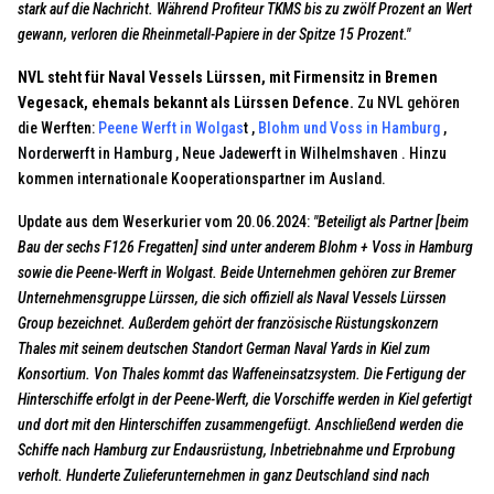
stark auf die Nachricht. Während Profiteur TKMS bis zu zwölf Prozent an Wert
gewann, verloren die Rheinmetall-Papiere in der Spitze 15 Prozent."
NVL steht für Naval Vessels Lürssen, mit Firmensitz in Bremen
Vegesack, ehemals bekannt als Lürssen Defence.
Zu NVL gehören
die Werften:
Peene Werft in Wolgas
t
,
Blohm und Voss in Hamburg
,
Norderwerft in Hamburg
,
Neue Jadewerft in Wilhelmshaven
.
Hinzu
kommen internationale Kooperationspartner im Ausland.
Update aus dem Weserkurier vom 20.06.2024:
"Beteiligt als Partner [beim
Bau der sechs F126 Fregatten] sind unter anderem Blohm + Voss in Hamburg
sowie die Peene-Werft in Wolgast. Beide Unternehmen gehören zur Bremer
Unternehmensgruppe Lürssen, die sich offiziell als Naval Vessels Lürssen
Group bezeichnet. Außerdem gehört der französische Rüstungskonzern
Thales mit seinem deutschen Standort German Naval Yards in Kiel zum
Konsortium. Von Thales kommt das Waffeneinsatzsystem. Die Fertigung der
Hinterschiffe erfolgt in der Peene-Werft, die Vorschiffe werden in Kiel gefertigt
und dort mit den Hinterschiffen zusammengefügt. Anschließend werden die
Schiffe nach Hamburg zur Endausrüstung, Inbetriebnahme und Erprobung
verholt. Hunderte Zulieferunternehmen in ganz Deutschland sind nach