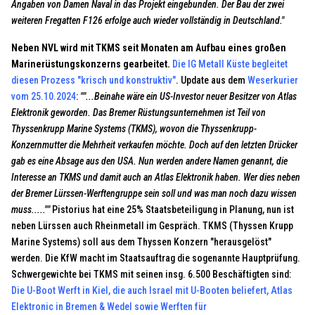
Angaben von Damen Naval in das Projekt eingebunden. Der Bau der zwei
weiteren Fregatten F126 erfolge auch wieder vollständig in Deutschland."
Neben NVL wird mit TKMS seit Monaten am Aufbau eines großen
Marinerüstungskonzerns gearbeitet.
Die IG Metall Küste begleitet
diesen Prozess "krisch und konstruktiv"
.
Update aus dem
Weserkurier
vom 25.10.2024
:
""...Beinahe wäre ein US-Investor neuer Besitzer von Atlas
Elektronik geworden. Das Bremer Rüstungsunternehmen ist Teil von
Thyssenkrupp Marine Systems (TKMS), wovon die Thyssenkrupp-
Konzernmutter die Mehrheit verkaufen möchte. Doch auf den letzten Drücker
gab es eine Absage aus den USA. Nun werden andere Namen genannt, die
Interesse an TKMS und damit auch an Atlas Elektronik haben. Wer dies neben
der Bremer Lürssen-Werftengruppe sein soll und was man noch dazu wissen
muss.....""
Pistorius hat eine 25% Staatsbeteiligung in Planung, nun ist
neben Lürssen auch Rheinmetall im Gespräch. TKMS (Thyssen Krupp
Marine Systems) soll aus dem Thyssen Konzern "herausgelöst"
werden. Die KfW macht im Staatsauftrag die sogenannte Hauptprüfung.
Schwergewichte bei TKMS mit seinen insg. 6.500 Beschäftigten sind:
Die U-Boot Werft in Kiel, die auch Israel mit U-Booten beliefert, Atlas
Elektronic in Bremen & Wedel sowie Werften für