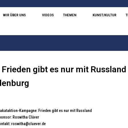
WIR ÜBER UNS
VIDEOS
THEMEN
KUNST/KULTUR
T
rieden gibt es nur mit Russland 
denburg
lakataktion-Kampagne: Frieden gibt es nur mit Russland
ponsor: Roswitha Clüver
ontakt:
roswitha@cluever.de