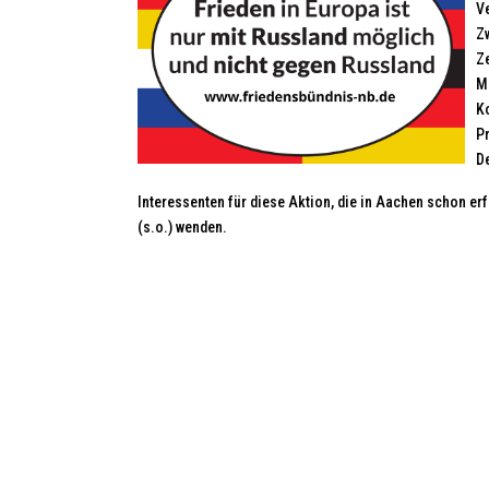
Ve
Z
Z
M
K
P
D
Interessenten für diese Aktion, die in Aachen schon erf
(s.o.) wenden.