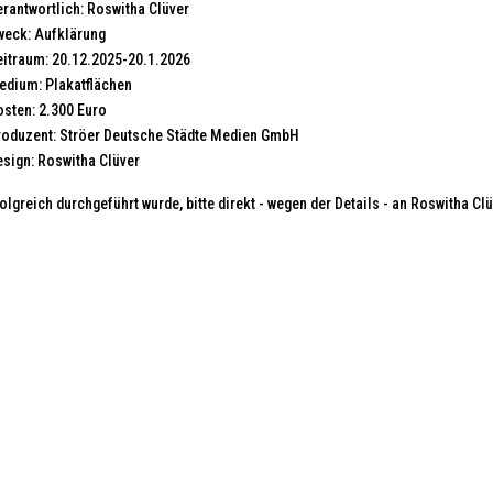
rantwortlich: Roswitha Clüver
weck: Aufklärung
eitraum: 20.12.2025-20.1.2026
edium: Plakatflächen
osten: 2.300 Euro
roduzent: Ströer Deutsche Städte Medien GmbH
esign: Roswitha Clüver
olgreich durchgeführt wurde, bitte direkt - wegen der Details - an Roswitha Cl