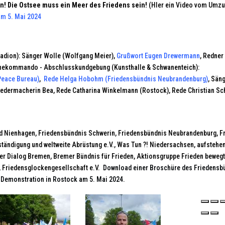
en!
Die Ostsee muss ein Meer des Friedens sein!
(HIer ein Video vom Umzu
m 5. Mai 2024
tadion): Sänger Wolle (Wolfgang Meier),
Grußwort Eugen Drewermann
, Redner
inekommando - Abschlusskundgebung (Kunsthalle & Schwanenteich):
Peace Bureau)
,
Rede Helga Hobohm (Friedensbündnis Neubrandenburg)
, Sän
Liedermacherin Bea, Rede Catharina Winkelmann (Rostock), Rede Christian Sc
 Nienhagen, Friedensbündnis Schwerin, Friedensbündnis Neubrandenburg, F
tändigung und weltweite Abrüstung e.V., Was Tun ?! Niedersachsen, aufstehe
er Dialog Bremen, Bremer Bündnis für Frieden, Aktionsgruppe Frieden bewegt
 Friedensglockengesellschaft e.V.
Download einer Broschüre des Friedensbü
 Demonstration in Rostock am 5. Mai 2024.