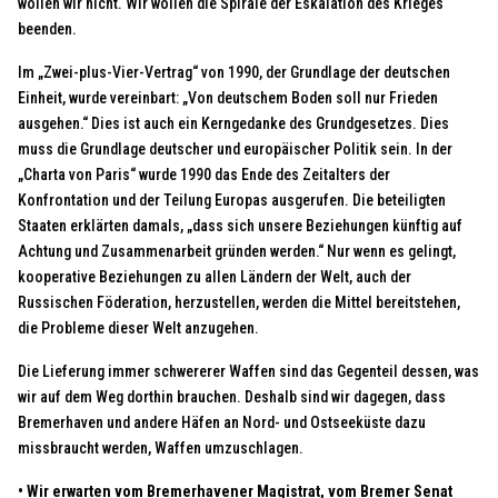
wollen wir nicht. Wir wollen die Spirale der Eskalation des Krieges
beenden.
Im „Zwei-plus-Vier-Vertrag“ von 1990, der Grundlage der deutschen
Einheit, wurde vereinbart: „Von deutschem Boden soll nur Frieden
ausgehen.“ Dies ist auch ein Kerngedanke des Grundgesetzes. Dies
muss die Grundlage deutscher und europäischer Politik sein. In der
„Charta von Paris“ wurde 1990 das Ende des Zeitalters der
Konfrontation und der Teilung Europas ausgerufen. Die beteiligten
Staaten erklärten damals, „dass sich unsere Beziehungen künftig auf
Achtung und Zusammenarbeit gründen werden.“ Nur wenn es gelingt,
kooperative Beziehungen zu allen Ländern der Welt, auch der
Russischen Föderation, herzustellen, werden die Mittel bereitstehen,
die Probleme dieser Welt anzugehen.
Die Lieferung immer schwererer Waffen sind das Gegenteil dessen, was
wir auf dem Weg dorthin brauchen. Deshalb sind wir dagegen, dass
Bremerhaven und andere Häfen an Nord- und Ostseeküste dazu
missbraucht werden, Waffen umzuschlagen.
• Wir erwarten vom Bremerhavener Magistrat, vom Bremer Senat