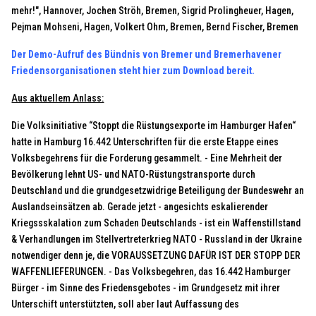
mehr!", Hannover, Jochen Ströh, Bremen, Sigrid Prolingheuer, Hagen,
Pejman Mohseni, Hagen, Volkert Ohm, Bremen, Bernd Fischer, Bremen
Der Demo-Aufruf des Bündnis von Bremer und Bremerhavener
Friedensorganisationen steht hier zum Download bereit.
Aus aktuellem Anlass:
Die Volksinitiative “Stoppt die Rüstungsexporte im Hamburger Hafen“
hatte in Hamburg 16.442 Unterschriften für die erste Etappe eines
Volksbegehrens für die Forderung gesammelt. - Eine Mehrheit der
Bevölkerung lehnt US- und NATO-Rüstungstransporte durch
Deutschland und die grundgesetzwidrige Beteiligung der Bundeswehr an
Auslandseinsätzen ab. Gerade jetzt - angesichts eskalierender
Kriegssskalation zum Schaden Deutschlands - ist ein Waffenstillstand
& Verhandlungen im Stellvertreterkrieg NATO - Russland in der Ukraine
notwendiger denn je, die VORAUSSETZUNG DAFÜR IST DER STOPP DER
WAFFENLIEFERUNGEN. - Das Volksbegehren, das 16.442 Hamburger
Bürger - im Sinne des Friedensgebotes - im Grundgesetz mit ihrer
Unterschift unterstützten, soll aber laut Auffassung des